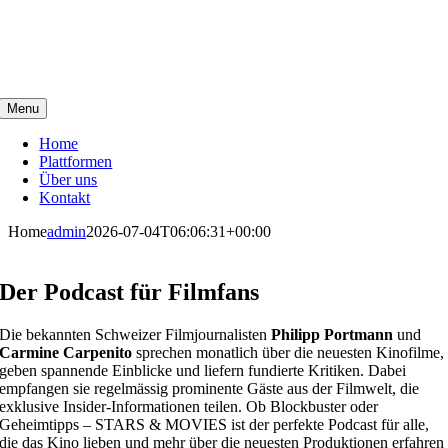
Zum
Inhalt
springen
Menu
Home
Plattformen
Über uns
Kontakt
Home
admin
2026-07-04T06:06:31+00:00
Der Podcast für Filmfans
Die bekannten Schweizer Filmjournalisten
Philipp Portmann
und
Carmine Carpenito
sprechen monatlich über die neuesten Kinofilme,
geben spannende Einblicke und liefern fundierte Kritiken. Dabei
empfangen sie regelmässig prominente Gäste aus der Filmwelt, die
exklusive Insider-Informationen teilen. Ob Blockbuster oder
Geheimtipps – STARS & MOVIES ist der perfekte Podcast für alle,
die das Kino lieben und mehr über die neuesten Produktionen erfahren